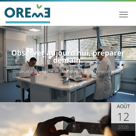
Observer aujourd’hui, préparer
demain.
Observatoire de Recherche Montpelliérain de l'Environnement
AOÛT
12
2026