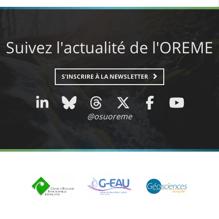
Suivez l'actualité de l'OREME
S'INSCRIRE À LA NEWSLETTER
LinkedIn
Bluesky
Threads
X
Facebook
YouTube
@osuoreme