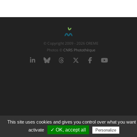
© Copyright 2009 - 2026 OREME
Photos ©
CNRS Photothèque
LinkedIn
Bluesky
Threads
X
Facebook
YouTube
This site uses cookies and gives you control over what you want 
activate
✓ OK, accept all
Personalize