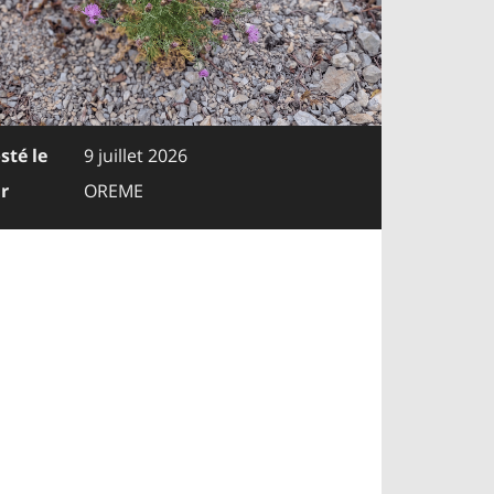
sté le
9 juillet 2026
r
OREME