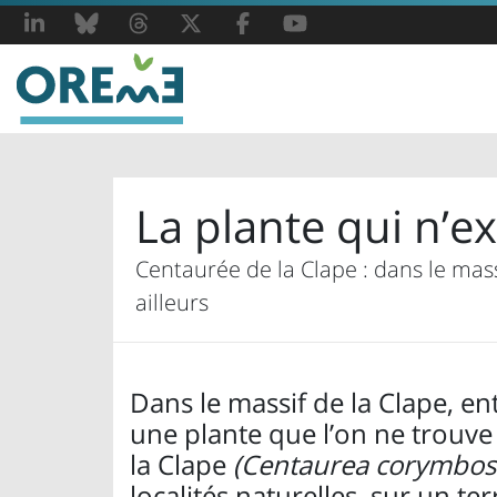
LinkedIn
Bluesky
Threads
X
Facebook
YouTube
La plante qui n’e
Centaurée de la Clape : dans le mas
ailleurs
Dans le massif de la Clape, en
une plante que l’on ne trouve 
la Clape
(Centaurea corymbos
localités naturelles, sur un te