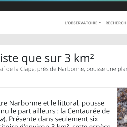
L’OBSERVATOIRE
RECHERCH
xiste que sur 3 km²
sif de la Clape, près de Narbonne, pousse une plan
tre Narbonne et le littoral, pousse
nulle part ailleurs : la Centaurée de
a
). Présente dans seulement six
rritoire d’environ 3 km², cette espèce