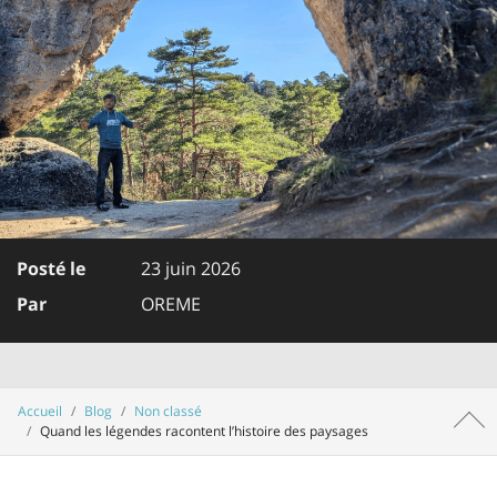
Posté le
23 juin 2026
Par
OREME
Accueil
Blog
Non classé
Haut 
Quand les légendes racontent l’histoire des paysages