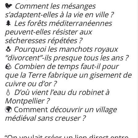
🐦
Comment les mésanges
s’adaptent-elles à la vie en ville ?
🌲
Les forêts méditerranéennes
peuvent-elles résister aux
sécheresses répétées ?
🐧
Pourquoi les manchots royaux
“divorcent”-ils presque tous les ans ?
🪨
Combien de temps faut-il pour
que la Terre fabrique un gisement de
cuivre ou d’or ?
💧
D’où vient l’eau du robinet à
Montpellier ?
🌍 Comment
découvrir un village
médiéval sans creuser ?
“On voulait créer un lien direct entre