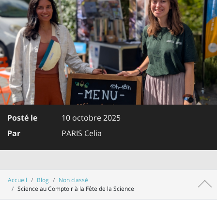
Posté le
10 octobre 2025
Par
PARIS Celia
Accueil
Blog
Non classé
Haut 
Science au Comptoir à la Fête de la Science