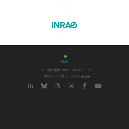
© Copyright 2009 - 2026 OREME
Photos ©
CNRS Photothèque
LinkedIn
Bluesky
Threads
X
Facebook
YouTube