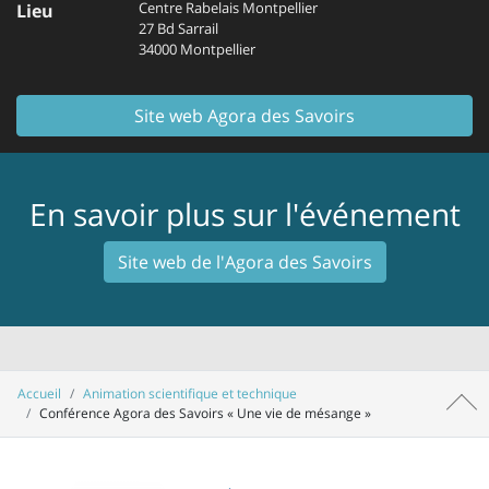
Centre Rabelais Montpellier
Lieu
27 Bd Sarrail
34000 Montpellier
Site web Agora des Savoirs
En savoir plus sur l'événement
Site web de l'Agora des Savoirs
Accueil
Animation scientifique et technique
Haut 
Conférence Agora des Savoirs « Une vie de mésange »