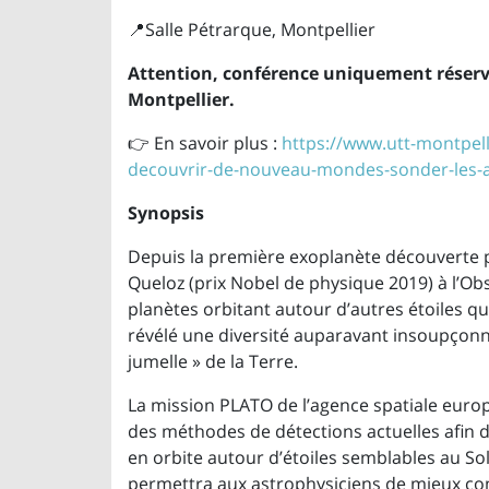
📍Salle Pétrarque, Montpellier
Attention, conférence uniquement réservé
Montpellier.
👉 En savoir plus :
https://www.utt-montpelli
decouvrir-de-nouveau-mondes-sonder-les-a
Synopsis
Depuis la première exoplanète découverte p
Queloz (prix Nobel de physique 2019) à l’O
planètes orbitant autour d’autres étoiles que
révélé une diversité auparavant insoupçonn
jumelle » de la Terre.
La mission PLATO de l’agence spatiale europ
des méthodes de détections actuelles afin 
en orbite autour d’étoiles semblables au Sol
permettra aux astrophysiciens de mieux com