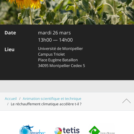
Date
mardi 26 mars
13h00 — 14h00
Université de Montpellier
Lieu
Campus Triolet
Place Eugène Bataillon
34095 Montpellier Cedex 5
Accueil
Animation scientifique et technique
Haut 
Le réchauffement climatique accélère t-il ?