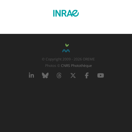
© Copyright 2009 - 2026 OREME
Photos ©
CNRS Photothèque
LinkedIn
Bluesky
Threads
X
Facebook
YouTube