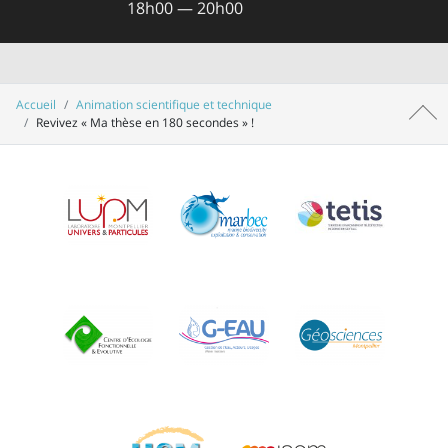
18h00 — 20h00
Accueil
Animation scientifique et technique
Haut 
Revivez « Ma thèse en 180 secondes » !