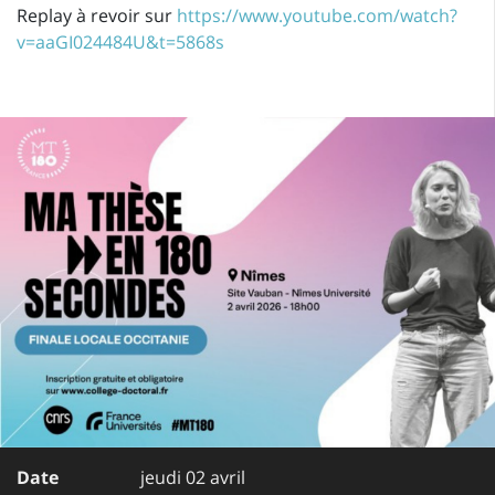
Replay à revoir sur
https://www.youtube.com/watch?
v=aaGI024484U&t=5868s
Date
jeudi 02 avril