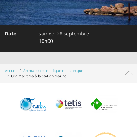
Date
samedi 28 septembre
10h00
Accueil
Animation scientifique et technique
Haut 
Ora Maritima à la station marine