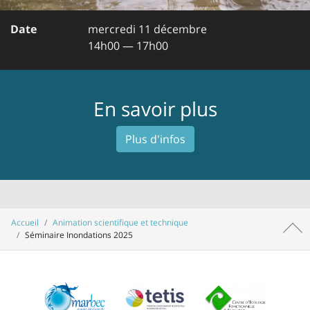
Date
mercredi 11 décembre
14h00 — 17h00
En savoir plus
Plus d'infos
Accueil
Animation scientifique et technique
Haut 
Séminaire Inondations 2025