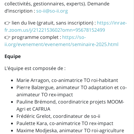
collectivités, gestionnaires, experts). Demande
d’inscription :
so-ii@so-ii.org
👉 lien du live (gratuit, sans inscription) :
https://inrae-
fr.zoom.us/j/2122153602?omn=95678152499
👉 programme complet :
https://so-
ii.org/evenement/evenement/seminaire-2025.html
Equipe
L’équipe est composée de :
Marie Arragon, co-animatrice TO roi-habitant
Pierre Balzergue, animateur TO adaptation et co-
animateur TO rex-impact
Pauline Brémond, coordinatrice projets MOOM-
Agri et CAFRUA
Frédéric Grelot, coordinateur de so-ii
Paulette Kara, co-animatrice TO rex-impact
Maxime Modjeska, animateur TO roi-agriculture