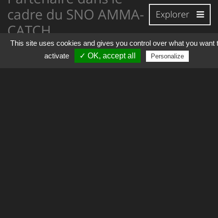
cadre du SNO AMMA-
Explorer
CATCH
This site uses cookies and gives you control over what you want 
activate
✓ OK, accept all
Personalize
AMMA-CATCH est un observatoire hydro-
climatologique en Afrique de l’ouest labellisé SNO. Il est
composé de trois sites aux caractéristiques
contrastées au Mali, Niger et Bénin, permettant de
documenter le gradient éco-climatique Ouest-africain.
Les observations sont réalisées sur un dispositif
emboîté, de la méso-échelle (104 km²) à l’échelle locale.
AMMA-CATCH est porté par le LTHE (Grenoble), associé
au Get (Toulouse) et à HSM (Montpellier). L’OSUG est
l’OSU porteur, et l’OMP et OREME en sont partenaires.
De manière générale, les observations concernent les
composantes du cycle de l’eau et de l’énergie, et la