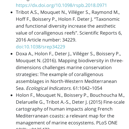
https://dx.doi.org/10.1098/rspb.2018.0971
Tribot A.S., Mouquet N., Villéger S., Raymond M.,
Hoff F., Boissery P., Holon F. Deter J. “Taxonomic
and functional diversity increase the aesthetic
value of coralligenous reefs”. Scientific Reports 6,
2016 Article number: 34229.
doi:10.1038/srep34229
Doxa A., Holon F., Deter J., Villéger S., Boissery P.,
Mouquet N. (2016). Mapping biodiversity in three-
dimensions challenges marine conservation
strategies: The example of coralligenous
assemblages in North-Western Mediterranean
Sea.
Ecological Indicators
. 61:1042–1054
Holon F., Mouquet N., Boissery P., Bouchoucha M.,
Delaruelle G., Tribot A.-S., Deter J. (2015) Fine-scale
cartography of human impacts along French
Mediterranean coasts: a relevant map for the
management of marine ecosystems. PLoS ONE