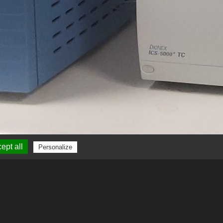
ept all
Personalize
 iCAP Q (Thermo
LC (IC 3000, Thermo
asseur Triplus RSH)