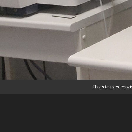
This site uses cooki
L’ICP-MS quadripol
Scientific) est déd
Scientific) pour la
pour la spéciation 