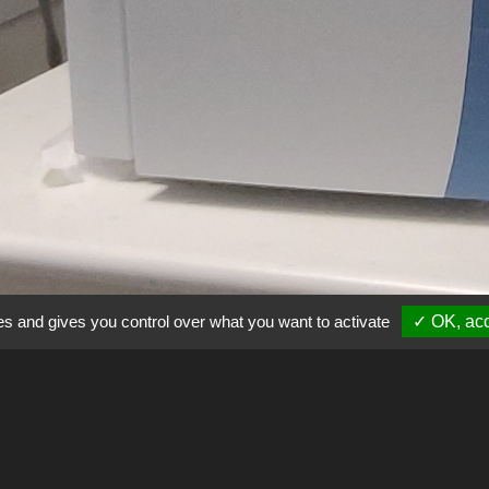
es and gives you control over what you want to activate
✓ OK, acc
aire (Torche à Plasma couplé à un Spectromètre de Masse)
ié à l’analyse de spéciation en couplage avec un système HP
 spéciation de As, Se, Sb, Tl ou un système GC (Focus avec p
des Organo-étains.