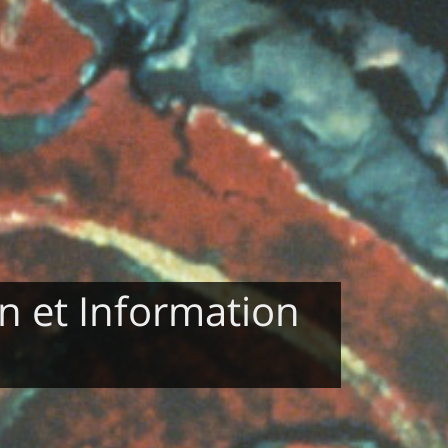
on et Information