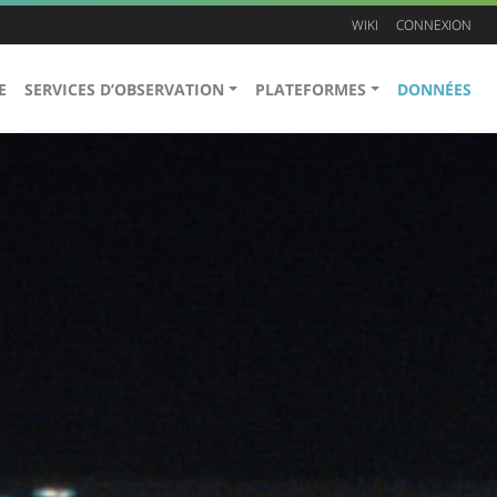
WIKI
CONNEXION
E
SERVICES D’OBSERVATION
PLATEFORMES
DONNÉES