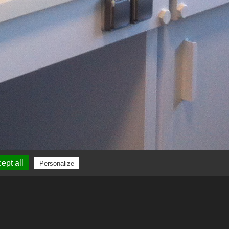
ept all
Personalize
avec un système
d’air contenant deux
solutions.