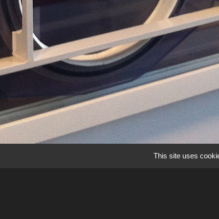
This site uses cooki
La salle de prépara
d’air filtré pour l
plaques chauffantes