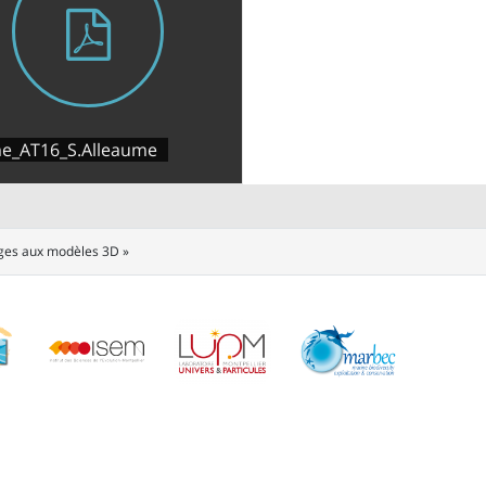
e_AT16_S.Alleaume
ges aux modèles 3D »