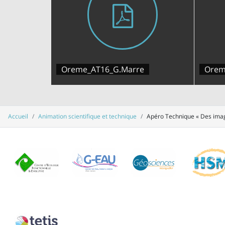
Oreme_AT16_G.Marre
Orem
Accueil
Animation scientifique et technique
Apéro Technique « Des ima