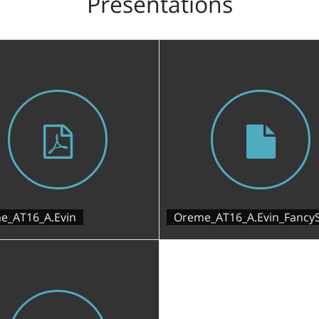
Présentations
e_AT16_A.Evin
Oreme_AT16_A.Evin_FancyS