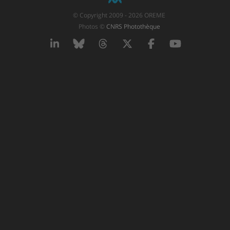
© Copyright 2009 - 2026 OREME
Photos ©
CNRS Photothèque
LinkedIn
Bluesky
Threads
X
Facebook
YouTube