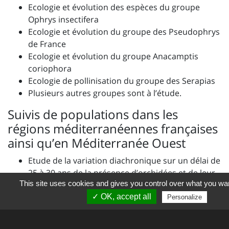
Ecologie et évolution des espèces du groupe
Ophrys insectifera
Ecologie et évolution du groupe des Pseudophrys
de France
Ecologie et évolution du groupe Anacamptis
coriophora
Ecologie de pollinisation du groupe des Serapias
Plusieurs autres groupes sont à l’étude.
Suivis de populations dans les
régions méditerranéennes françaises
ainsi qu’en Méditerranée Ouest
Etude de la variation diachronique sur un délai de
25 à 30 ans de la présence d’orchidées et de leur
This site uses cookies and gives you control over what you wan
habitat dans 52 sites en Corse, dans 72 sites dans
l’ex-région du Languedoc-Roussillon et dans 60
✓ OK, accept all
Personalize
sites de la région PACA
Etude de la cartographie des espèces en Corse