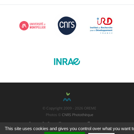
© Copyright 2009 - 2026 OREME
Photos ©
CNRS Photothèque
This site uses cookies and gives you control over what you want t
LinkedIn
Bluesky
Threads
X
Facebook
YouTube