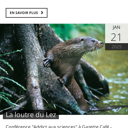
EN SAVOIR PLUS
JAN
21
2025
La loutre du Lez
Conférence "Addict aux sciences" à Gazette Café -